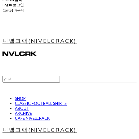
Log In
로그인
Cart
장바구니
니벨크랙(NIVELCRACK)
SHOP
CLASSIC FOOTBALL SHIRTS
ABOUT
ARCHIVE
CAFE NIVELCRACK
니벨크랙(NIVELCRACK)