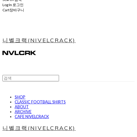
Log In
로그인
Cart
장바구니
니벨크랙(NIVELCRACK)
SHOP
CLASSIC FOOTBALL SHIRTS
ABOUT
ARCHIVE
CAFE NIVELCRACK
니벨크랙(NIVELCRACK)