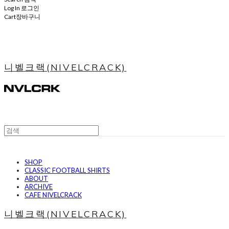
Log In
로그인
Cart
장바구니
니벨크랙(NIVELCRACK)
SHOP
CLASSIC FOOTBALL SHIRTS
ABOUT
ARCHIVE
CAFE NIVELCRACK
니벨크랙(NIVELCRACK)