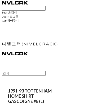
Search
검색
Log In
로그인
Cart
장바구니
니벨크랙(NIVELCRACK)
1991-93 TOTTENHAM
HOME SHIRT
GASCOIGNE #8 (L)