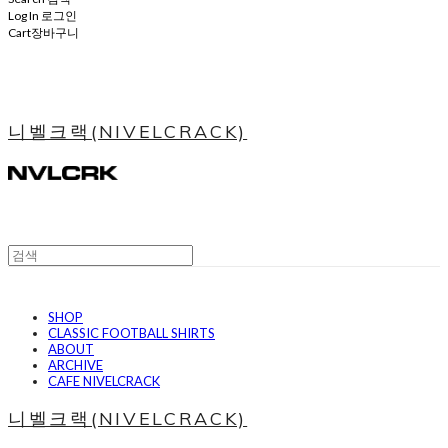
Log In
로그인
Cart
장바구니
니벨크랙(NIVELCRACK)
SHOP
CLASSIC FOOTBALL SHIRTS
ABOUT
ARCHIVE
CAFE NIVELCRACK
니벨크랙(NIVELCRACK)