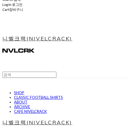
Log In
로그인
Cart
장바구니
니벨크랙(NIVELCRACK)
SHOP
CLASSIC FOOTBALL SHIRTS
ABOUT
ARCHIVE
CAFE NIVELCRACK
니벨크랙(NIVELCRACK)