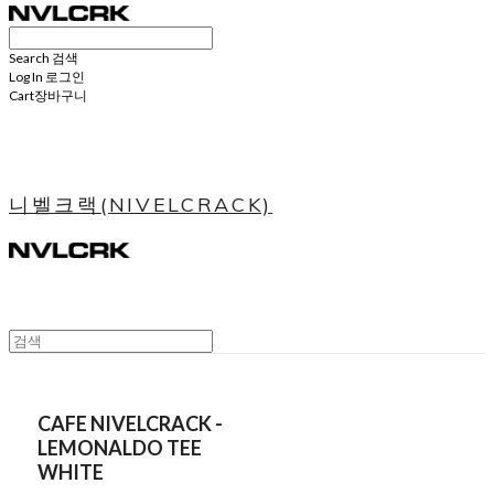
Search
검색
Log In
로그인
Cart
장바구니
니벨크랙(NIVELCRACK)
CAFE NIVELCRACK -
LEMONALDO TEE
WHITE