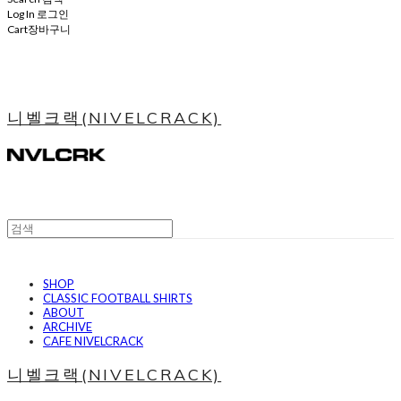
Log In
로그인
Cart
장바구니
니벨크랙(NIVELCRACK)
SHOP
CLASSIC FOOTBALL SHIRTS
ABOUT
ARCHIVE
CAFE NIVELCRACK
니벨크랙(NIVELCRACK)